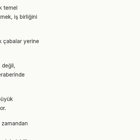
ak temel
ek, iş birliğini
ik çabalar yerine
 değil,
beraberinde
 büyük
or.
mak zamandan