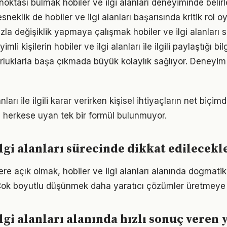
 noktası bulmak hobiler ve ilgi alanları deneyiminde belirle
neklik de hobiler ve ilgi alanları başarısında kritik rol o
la değişiklik yapmaya çalışmak hobiler ve ilgi alanları sü
i kişilerin hobiler ve ilgi alanları ile ilgili paylaştığı bil
luklarla başa çıkmada büyük kolaylık sağlıyor. Deneyim
anları ile ilgili karar verirken kişisel ihtiyaçların net biçi
 herkese uyan tek bir formül bulunmuyor.
ilgi alanları sürecinde dikkat edilecekl
lere açık olmak, hobiler ve ilgi alanları alanında dogmati
Çok boyutlu düşünmek daha yaratıcı çözümler üretmeye z
ilgi alanları alanında hızlı sonuç veren