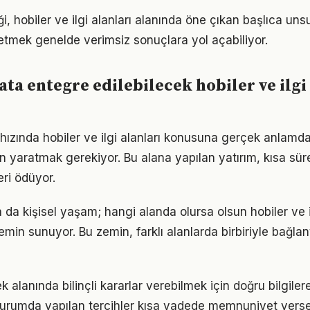
ği, hobiler ve ilgi alanları alanında öne çıkan başlıca unsu
etmek genelde verimsiz sonuçlara yol açabiliyor.
ta entegre edilebilecek hobiler ve ilgi
ızında hobiler ve ilgi alanları konusuna gerçek anlam
alan yaratmak gerekiyor. Bu alana yapılan yatırım, kısa sü
eri ödüyor.
a da kişisel yaşam; hangi alanda olursa olsun hobiler ve il
zemin sunuyor. Bu zemin, farklı alanlarda birbiriyle bağlant
 alanında bilinçli kararlar verebilmek için doğru bilgile
 durumda yapılan tercihler kısa vadede memnuniyet vers