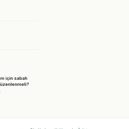
m için sabah
 düzenlenmeli?
6