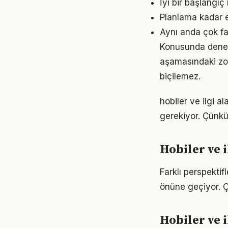
İyi bir başlangıç
Planlama kadar es
Aynı anda çok faz
Konusunda deneyiml
aşamasındaki zor
biçilemez.
hobiler ve ilgi al
gerekiyor. Çünkü
Hobiler ve 
Farklı perspektif
önüne geçiyor. 
Hobiler ve 