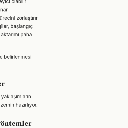
yici olabilir
ynar
recini zorlaştırır
giler, başlangıç
 aktarımı paha
mde belirlenmesi
er
k yaklaşımların
emin hazırlıyor.
 yöntemler