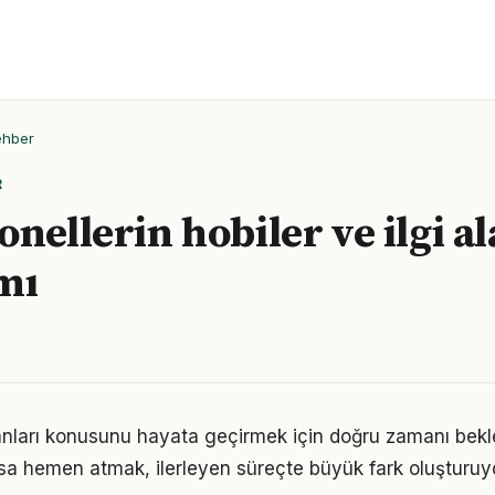
ehber
R
nellerin hobiler ve ilgi al
mı
alanları konusunu hayata geçirmek için doğru zamanı be
sa hemen atmak, ilerleyen süreçte büyük fark oluşturuyo