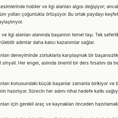
esimlerinde hobiler ve ilgi alanları algısı değişiyor; anc
üm yolları çoğunlukla örtüşüyor. Bu ortak paydayı keşfetm
ylaştırıyor.
r ve ilgi alanları alanında başarının temel taşı. Tek seferl
ülebilir adımlar daha kalıcı kazanımlar sağlar.
lanları deneyiminde zorluklarla karşılaşmak bir başarısızlık
inyali. Her engel, aslında önemli bir ders fırsatını da 
alanları konusundaki küçük başarılar zamanla birikiyor ve
n hazırlıyor. Sürecin her adımı nihai hedefe katkı sağlıy
alanları için gerekli araç ve kaynakları önceden hazırla