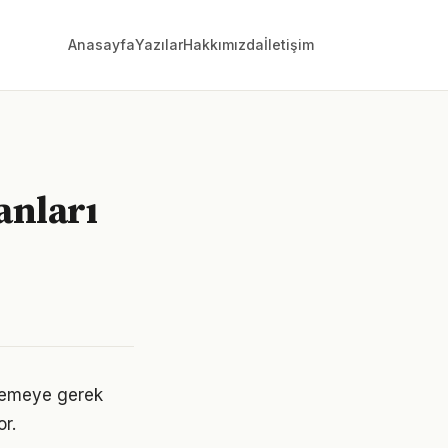
Anasayfa
Yazılar
Hakkımızda
İletişim
anları
klemeye gerek
r.