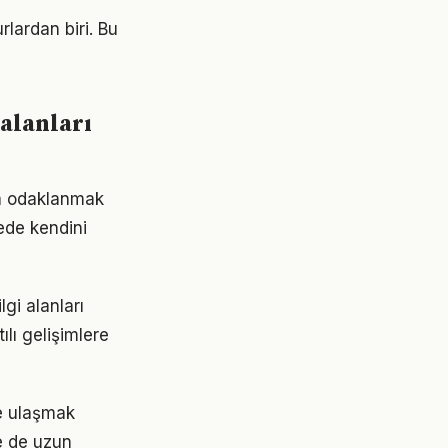
rlardan biri. Bu
 alanları
da odaklanmak
rede kendini
gi alanları
ılı gelişimlere
re ulaşmak
e de uzun