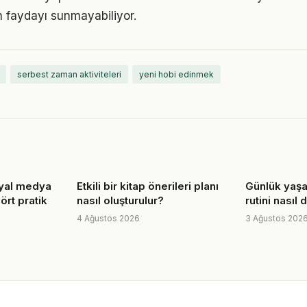
 faydayı sunmayabiliyor.
serbest zaman aktiviteleri
yeni hobi edinmek
yal medya
Etkili bir kitap önerileri planı
Günlük yaşa
dört pratik
nasıl oluşturulur?
rutini nasıl
4 Ağustos 2026
3 Ağustos 202