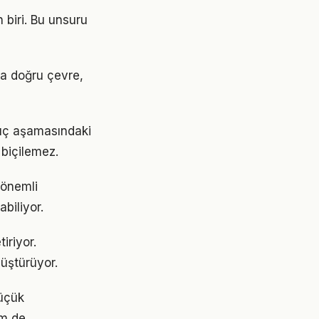
 biri. Bu unsuru
sa doğru çevre,
ngıç aşamasındaki
 biçilemez.
 önemli
abiliyor.
iriyor.
üştürüyor.
küçük
em de