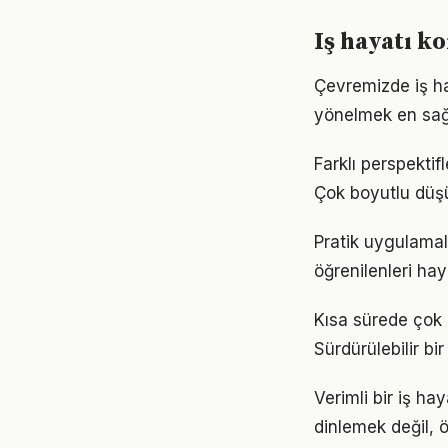
Iş hayatı ko
Çevremizde iş ha
yönelmek en sağl
Farklı perspekti
Çok boyutlu düş
Pratik uygulamala
öğrenilenleri hay
Kısa sürede çok ş
Sürdürülebilir b
Verimli bir iş h
dinlemek değil, ö