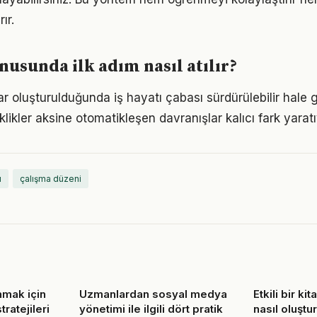
ır.
nusunda ilk adım nasıl atılır?
ar oluşturulduğunda iş hayatı çabası sürdürülebilir hale 
iklikler aksine otomatikleşen davranışlar kalıcı fark yaratı
ı
çalışma düzeni
nmak için
Uzmanlardan sosyal medya
Etkili bir ki
ratejileri
yönetimi ile ilgili dört pratik
nasıl oluştu