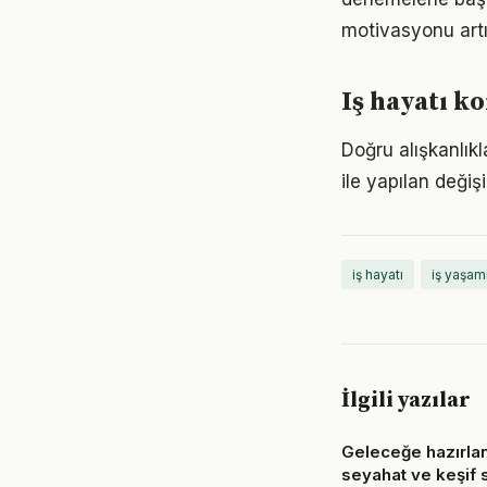
motivasyonu artır
Iş hayatı ko
Doğru alışkanlıkl
ile yapılan değiş
iş hayatı
iş yaşam
İlgili yazılar
Geleceğe hazırla
seyahat ve keşif st