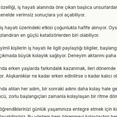
zelliği, iş hayatı alanında öne çıkan başlıca unsurlardan
enelde verimsiz sonuçlara yol açabiliyor.
ş hayatı üzerindeki etkisi çoğunlukla hafife alınıyor. Oy
ızlandıran en güçlü katalizörlerden biri olabiliyor.
li kişilerin iş hayatı ile ilgili paylaştığı bilgiler, başla
 çıkmada büyük kolaylık sağlıyor. Deneyim aktarımı paha
nda erken yaşlarda farkındalık kazanmak, ileri dönemde
r. Alışkanlıklar ne kadar erken edinilirse o kadar kalıcı ol
da atılan her adım, bir sonraki adımı daha kolay hale get
, zorlu başlangıçları zamanla kolaylaşan bir ritme dön
ili öğrendiklerinizi günlük yaşamınıza entegre etmek için 
ayabilirsiniz. Bu yöntem hem öğrenmeyi kolaylaştırır h