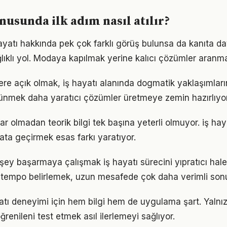
nusunda ilk adım nasıl atılır?
yatı hakkında pek çok farklı görüş bulunsa da kanıta daya
ıklı yol. Modaya kapılmak yerine kalıcı çözümler aranma
flere açık olmak, iş hayatı alanında dogmatik yaklaşımlar
ünmek daha yaratıcı çözümler üretmeye zemin hazırlıyor
r olmadan teorik bilgi tek başına yeterli olmuyor. iş hay
ata geçirmek esas farkı yaratıyor.
ey başarmaya çalışmak iş hayatı sürecini yıpratıcı hale 
ir tempo belirlemek, uzun mesafede çok daha verimli son
ayatı deneyimi için hem bilgi hem de uygulama şart. Yaln
ğrenileni test etmek asıl ilerlemeyi sağlıyor.