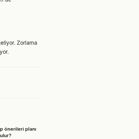
geliyor. Zorlama
yor.
tap önerileri planı
rulur?