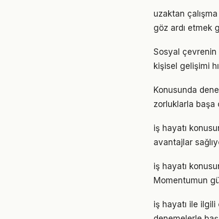
uzaktan çalışma ö
göz ardı etmek g
Sosyal çevrenin i
kişisel gelişimi h
Konusunda deneyim
zorluklarla başa
iş hayatı konusu
avantajlar sağlıyo
iş hayatı konusun
Momentumun gücü
iş hayatı ile ilg
denemelerle başl