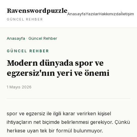
Ravenswordpuzzle
Anasayfa
Yazılar
Hakkımızda
İletişim
GÜNCEL REHBER
Anasayfa
·
Güncel Rehber
GÜNCEL REHBER
Modern dünyada spor ve
egzersiz'nın yeri ve önemi
1 Mayıs 2026
spor ve egzersiz ile ilgili karar verirken kişisel
ihtiyaçların net biçimde belirlenmesi gerekiyor. Çünkü
herkese uyan tek bir formül bulunmuyor.