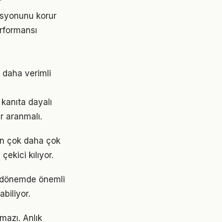
r
asyonunu korur
rformansı
 daha verimli
kanıta dayalı
r aranmalı.
en çok daha çok
çekici kılıyor.
i dönemde önemli
abiliyor.
mazı. Anlık