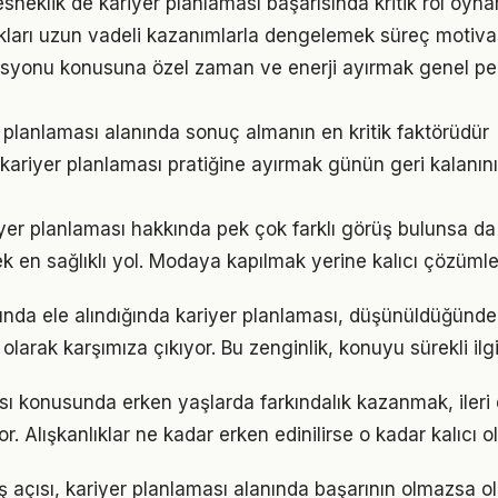
sneklik de kariyer planlaması başarısında kritik rol oyna
ukları uzun vadeli kazanımlarla dengelemek süreç motiv
zasyonu konusuna özel zaman ve enerji ayırmak genel pe
er planlaması alanında sonuç almanın en kritik faktörüdür
 kariyer planlaması pratiğine ayırmak günün geri kalanını
er planlaması hakkında pek çok farklı görüş bulunsa da 
ek en sağlıklı yol. Modaya kapılmak yerine kalıcı çözümle
nda ele alındığında kariyer planlaması, düşünüldüğünd
olarak karşımıza çıkıyor. Bu zenginlik, konuyu sürekli ilgi 
sı konusunda erken yaşlarda farkındalık kazanmak, iler
r. Alışkanlıklar ne kadar erken edinilirse o kadar kalıcı ol
ş açısı, kariyer planlaması alanında başarının olmazsa ol