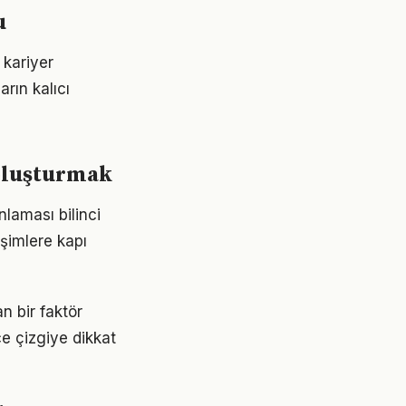
u
kariyer
rın kalıcı
 oluşturmak
nlaması bilinci
işimlere kapı
n bir faktör
ce çizgiye dikkat