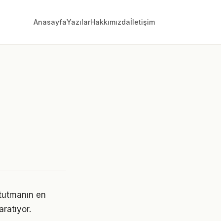
Anasayfa
Yazılar
Hakkımızda
İletişim
 tutmanın en
aratıyor.