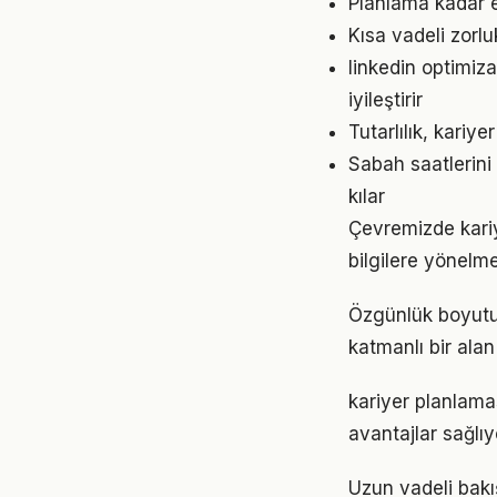
Planlama kadar e
Kısa vadeli zorl
linkedin optimi
iyileştirir
Tutarlılık, kariy
Sabah saatlerini
kılar
Çevremizde kariy
bilgilere yönelm
Özgünlük boyutu
katmanlı bir alan 
kariyer planlama
avantajlar sağlıyo
Uzun vadeli bakı