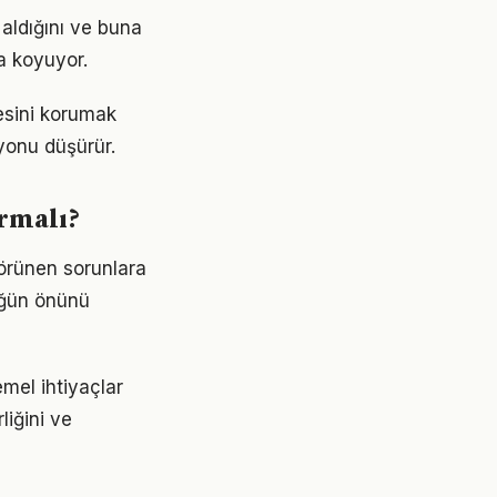
aldığını ve buna
a koyuyor.
esini korumak
yonu düşürür.
rmalı?
görünen sorunlara
lüğün önünü
emel ihtiyaçlar
liğini ve